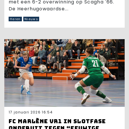
met een 6-2 overwinning op Scagha '66.
De Heerhugowaardse...
Heren
Nieuws
17 januari 2026 16:54
FC Marlène VR1 in slotfase
onderuit tegen “eeuwige