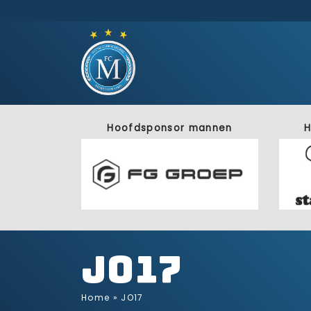
Hoofdsponsor mannen
H
JO17
Home
»
JO17