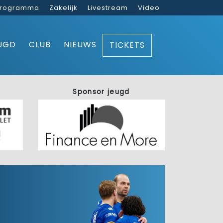
rogramma
Zakelijk
Livestream
Video
UGD
CLUB
NIEUWS
TICKETS
Sponsor jeugd