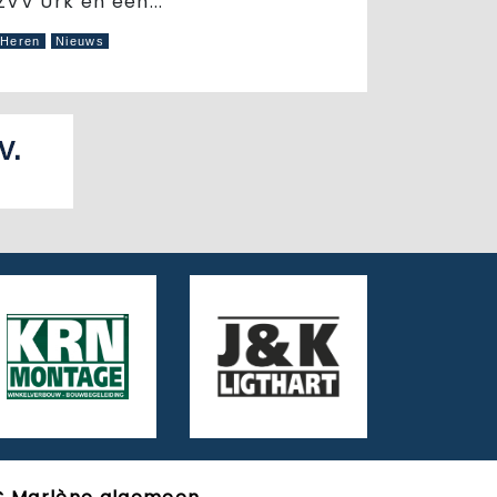
ZVV Urk en een...
Heren
Nieuws