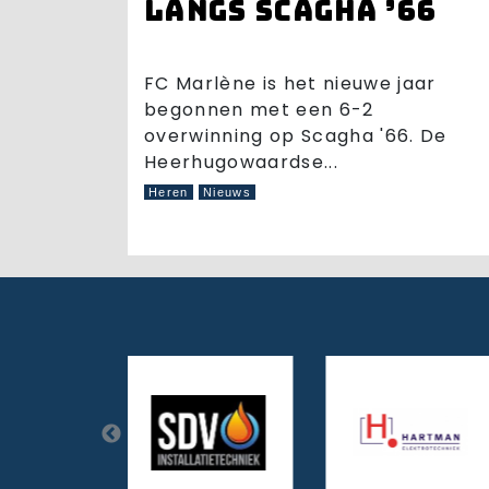
langs Scagha ’66
FC Marlène is het nieuwe jaar
begonnen met een 6-2
overwinning op Scagha '66. De
Heerhugowaardse...
Heren
Nieuws