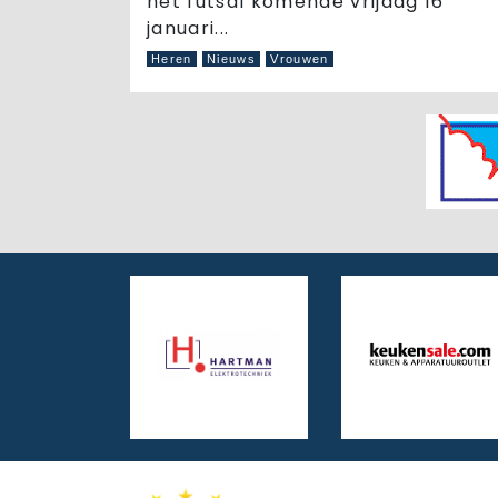
het futsal komende vrijdag 16
januari...
Heren
Nieuws
Vrouwen