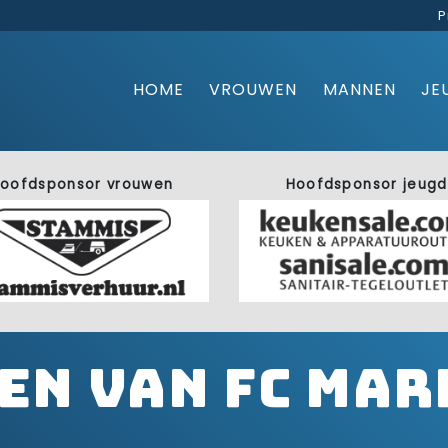
P
HOME
VROUWEN
MANNEN
JE
oofdsponsor vrouwen
Hoofdsponsor jeugd
en van FC Mar