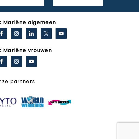
C Marlène algemeen
C Marlène vrouwen
nze partners