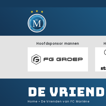
Hoofdsponsor mannen
H
De Vriend
Home
»
De Vrienden van FC Marlène