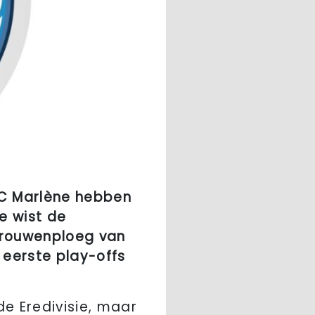
C Marlène hebben
e wist de
 vrouwenploeg van
 eerste play-offs
de Eredivisie, maar