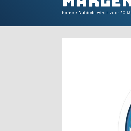
Marlè
Home
»
Dubbele winst voor FC M