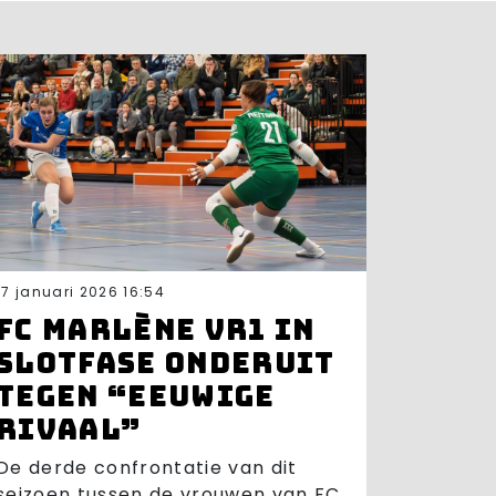
17 januari 2026 16:54
FC Marlène VR1 in
slotfase onderuit
tegen “eeuwige
rivaal”
De derde confrontatie van dit
seizoen tussen de vrouwen van FC