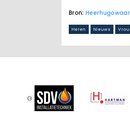
Bron:
Heerhugowaar
Heren
Nieuws
Vro