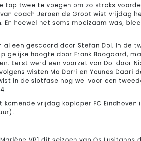
de top twee te voegen om zo straks voorde
 van coach Jeroen de Groot wist vrijdag he
. En hoewel het soms moeizaam was, blee
r alleen gescoord door Stefan Dol. In de 
 gelijke hoogte door Frank Boogaard, m
en. Eerst werd een voorzet van Dol door Nic
volgens wisten Mo Darri en Younes Daari d
 wist in de slotfase nog wel voor een twe
4.
 komende vrijdag koploper FC Eindhoven i
uur).
 Marlène VR1 dit seizoen van Os Lusitanos d