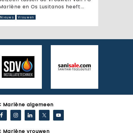
Marlène en Os Lusitanos heeft...
Nieuws
Vrouwen
C Marlène algemeen
C Marlène vrouwen