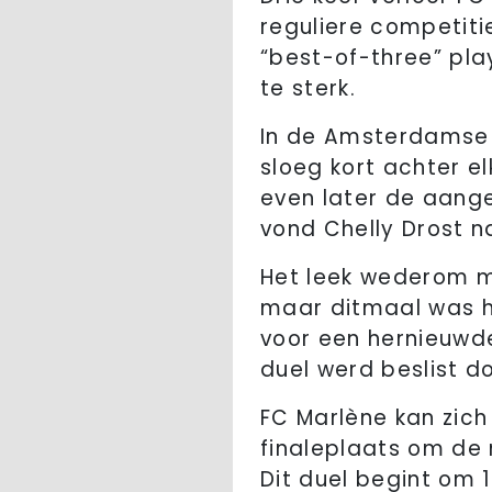
reguliere competitie
“best-of-three” pl
te sterk.
In de Amsterdamse 
sloeg kort achter 
even later de aange
vond Chelly Drost n
Het leek wederom m
maar ditmaal was h
voor een hernieuwd
duel werd beslist d
FC Marlène kan zich
finaleplaats om de 
Dit duel begint om 1