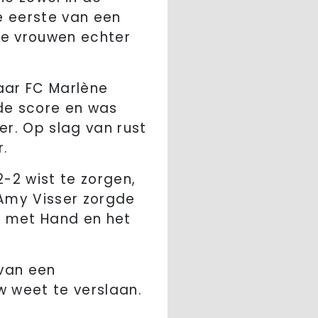
de eerste van een
se vrouwen echter
aar FC Marlène
de score en was
er. Op slag van rust
r.
-2 wist te zorgen,
Amy Visser zorgde
e met Hand en het
 van een
w weet te verslaan.