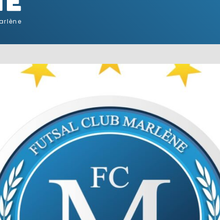
ne
arlène