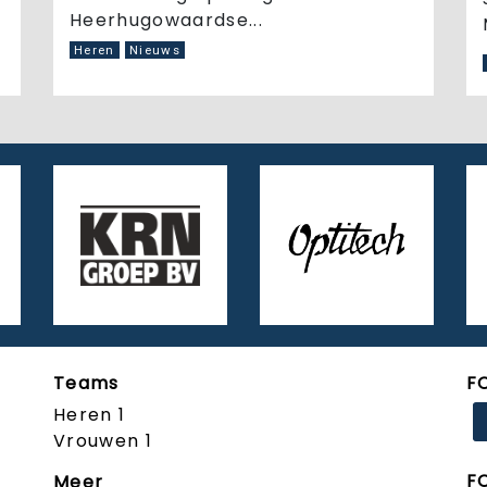
Heerhugowaardse...
Heren
Nieuws
Teams
F
Heren 1
Vrouwen 1
F
Meer