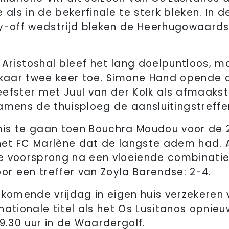
 als in de bekerfinale te sterk bleken. In 
ay-off wedstrijd bleken de Heerhugowaard
Aristoshal bleef het lang doelpuntloos, m
elkaar twee keer toe. Simone Hand opende 
efster met Juul van der Kolk als afmaakst
amens de thuisploeg de aansluitingstreffe
is te gaan toen Bouchra Moudou voor de 2
et FC Marlène dat de langste adem had. 
e voorsprong na een vloeiende combinati
oor een treffer van Zoyla Barendse: 2-4.
 komende vrijdag in eigen huis verzekeren
nationale titel als het Os Lusitanos opnieu
9.30 uur in de Waardergolf.