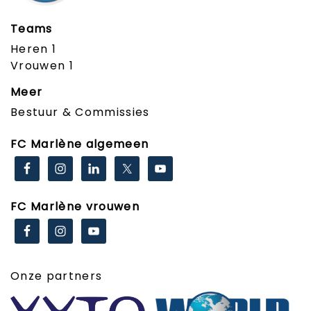
Teams
Heren 1
Vrouwen 1
Meer
Bestuur & Commissies
FC Marlène algemeen
FC Marlène vrouwen
Onze partners