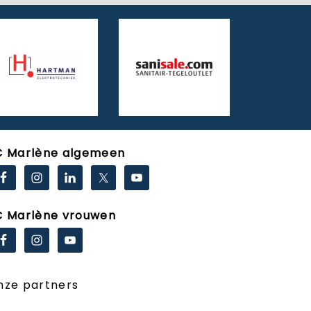
C Marlène algemeen
C Marlène vrouwen
nze partners