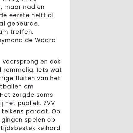
n, maar nadien
e eerste helft al
aal gebeurde.
um treffen.
n Raymond de Waard
p voorsprong en ook
l rommelig. Iets wat
ige fluiten van het
itballen om
 Het zorgde soms
j het publiek. ZVV
 telkens paraat. Op
gingen spelen op
 tijdsbestek keihard