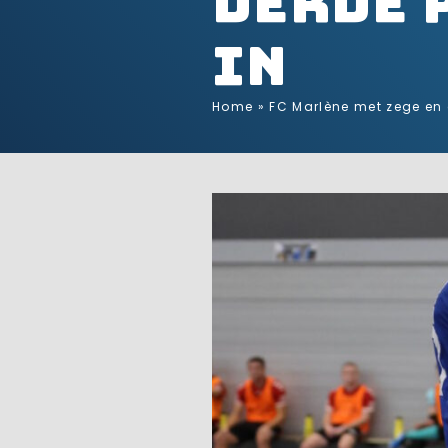
derde 
in
Home
»
FC Marlène met zege en 