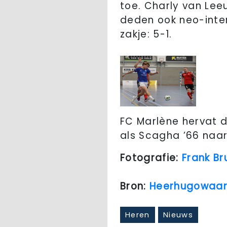
toe. Charly van Lee
deden ook neo-inter
zakje: 5-1.
FC Marlène hervat d
als Scagha ’66 naa
Fotografie:
Frank Br
Bron:
Heerhugowaar
Heren
Nieuws