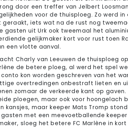
rong door een treffer van Jelbert Loosma
lijkheden voor de thuisploeg. Zo werd in d
at geraakt, iets wat na de rust nog tweem
 gasten uit Urk ook tweemaal het alumini
e verdiende gelijkmaker kort voor rust toe
n een vlotte aanval.
racht Charly van Leeuwen de thuisploeg o
lène de betere ploeg, al werd het spel we
 conto kon worden geschreven van het warr
ittige overtredingen onbestraft lieten en u
enen zomaar de verkeerde kant op gaven.
 beide ploegen, maar ook voor hoongelach bi
ijn kansjes, maar keeper Mats Tromp stond
 gasten met een meevoetballende keeper 
maker, sloeg het betere FC Marlène in kort