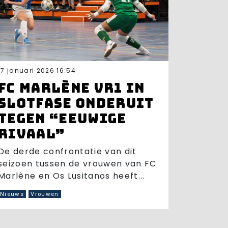
17 januari 2026 16:54
FC Marlène VR1 in
slotfase onderuit
tegen “eeuwige
rivaal”
De derde confrontatie van dit
seizoen tussen de vrouwen van FC
Marlène en Os Lusitanos heeft...
Nieuws
Vrouwen