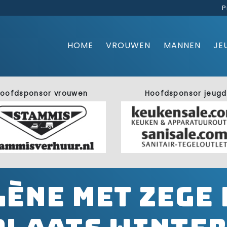
P
HOME
VROUWEN
MANNEN
JE
oofdsponsor vrouwen
Hoofdsponsor jeugd
lène met zege 