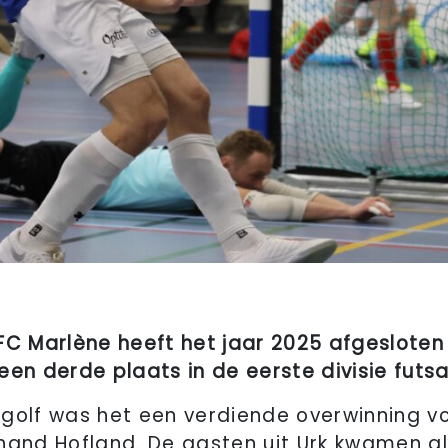
 Marlène heeft het jaar 2025 afgesloten
en derde plaats in de eerste divisie futsa
golf was het een verdiende overwinning v
nand Hofland. De gasten uit Urk kwamen al