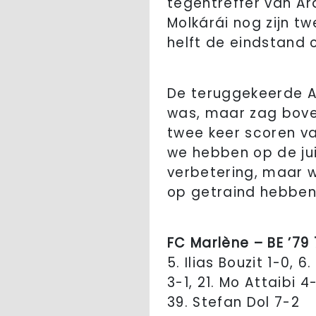
tegentreffer van Ar
Molkárái nog zijn 
helft de eindstand 
De teruggekeerde Am
was, maar zag boven
twee keer scoren va
we hebben op de jui
verbetering, maar w
op getraind hebben. 
FC Marlène – BE ’79 
5. Ilias Bouzit 1-0, 
3-1, 21. Mo Attaibi 4
39. Stefan Dol 7-2