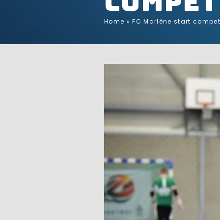
compet
Home
»
FC Marlène start compet