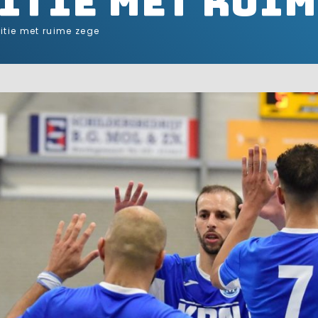
itie met ruim
itie met ruime zege