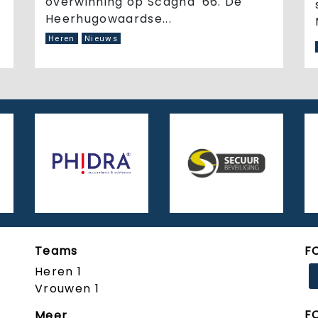
overwinning op Scagha '66. De
Heerhugowaardse...
Heren
Nieuws
Teams
F
Heren 1
Vrouwen 1
F
Meer