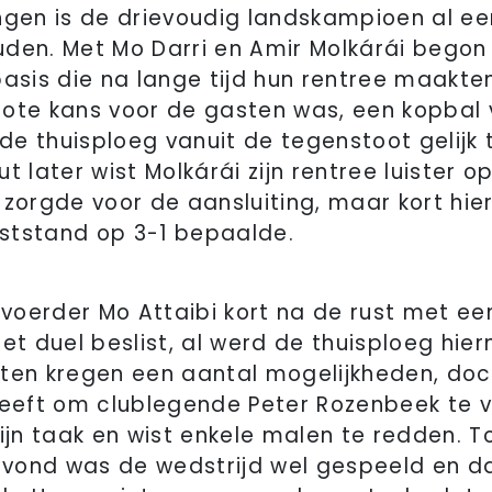
ngen is de drievoudig landskampioen al e
uden. Met Mo Darri en Amir Molkárái bego
basis die na lange tijd hun rentree maakten
rote kans voor de gasten was, een kopbal 
 thuisploeg vanuit de tegenstoot gelijk to
t later wist Molkárái zijn rentree luister 
 zorgde voor de aansluiting, maar kort hie
ststand op 3-1 bepaalde.
oerder Mo Attaibi kort na de rust met een
et duel beslist, al werd de thuisploeg hier
ten kregen een aantal mogelijkheden, doc
 heeft om clublegende Peter Rozenbeek te
ijn taak en wist enkele malen te redden. Toe
vond was de wedstrijd wel gespeeld en d