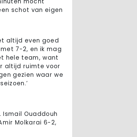
tminuten mocht
een schot van eigen
t altijd even goed
 met 7-2, en ik mag
het hele team, want
 altijd ruimte voor
ingen gezien waar we
seizoen.’
17. Ismail Ouaddouh
 Amir Molkarai 6-2,