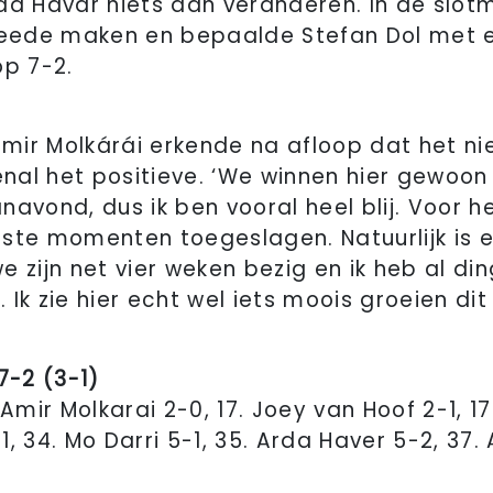
da Havar niets aan veranderen. In de slo
tweede maken en bepaalde Stefan Dol met 
op 7-2.
ir Molkárái erkende na afloop dat het nie
al het positieve. ‘We winnen hier gewoon
navond, dus ik ben vooral heel blij. Voor 
ste momenten toegeslagen. Natuurlijk is er
e zijn net vier weken bezig en ik heb al d
Ik zie hier echt wel iets moois groeien dit 
7-2 (3-1)
6. Amir Molkarai 2-0, 17. Joey van Hoof 2-1, 
-1, 34. Mo Darri 5-1, 35. Arda Haver 5-2, 37.