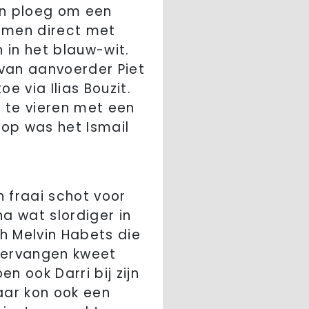
en ploeg om een
n men direct met
 in het blauw-wit.
van aanvoerder Piet
e via Ilias Bouzit.
op te vieren met een
rop was het Ismail
 fraai schot voor
na wat slordiger in
h Melvin Habets die
 vervangen kweet
n ook Darri bij zijn
aar kon ook een