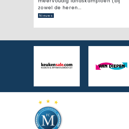
meervoudig landskampioen (bij
zowel de heren...
Nieuws