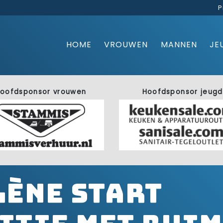
P
HOME
VROUWEN
MANNEN
JE
oofdsponsor vrouwen
Hoofdsponsor jeugd
lène start