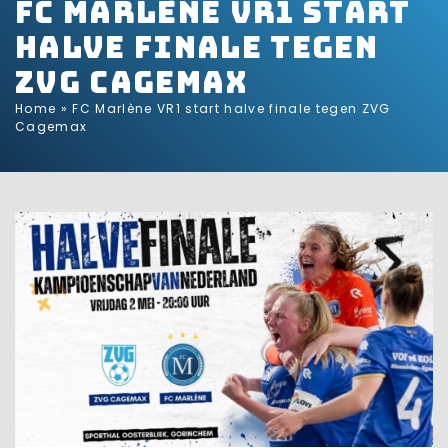
FC Marlène VR1 start
halve finale tegen
ZVG Cagemax
Home
»
FC Marlène VR1 start halve finale tegen ZVG
Cagemax