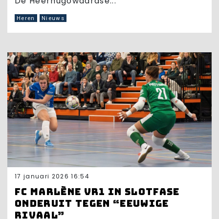
De Heerhugowaardse...
Heren
Nieuws
17 januari 2026 16:54
FC Marlène VR1 in slotfase
onderuit tegen “eeuwige
rivaal”