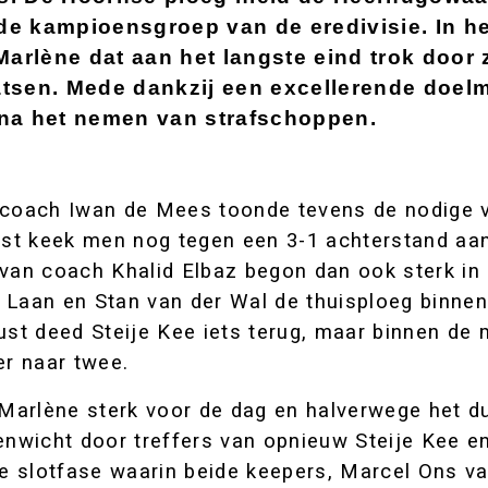
 de kampioensgroep van de eredivisie. In h
Marlène dat aan het langste eind trok door 
aatsen. Mede dankzij een excellerende doel
na het nemen van strafschoppen.
/coach Iwan de Mees toonde tevens de nodige v
rust keek men nog tegen een 3-1 achterstand aan
an coach Khalid Elbaz begon dan ook sterk in 
 Laan en Stan van der Wal de thuisploeg binne
ust deed Steije Kee iets terug, maar binnen de 
r naar twee.
arlène sterk voor de dag en halverwege het d
enwicht door treffers van opnieuw Steije Kee e
 slotfase waarin beide keepers, Marcel Ons va