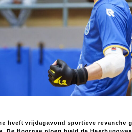
e heeft vrijdagavond sportieve revanche
. De Hoornse ploeg hield de Heerhugowaa