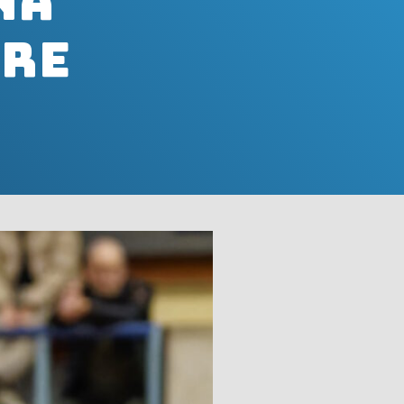
na
are