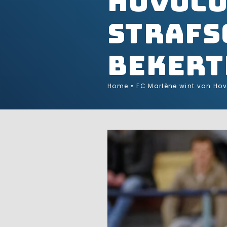
Hovocu
strafs
bekert
Home
»
FC Marlène wint van Hov