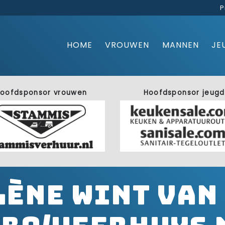
P
HOME
VROUWEN
MANNEN
JE
oofdsponsor vrouwen
Hoofdsponsor jeugd
lène wint van