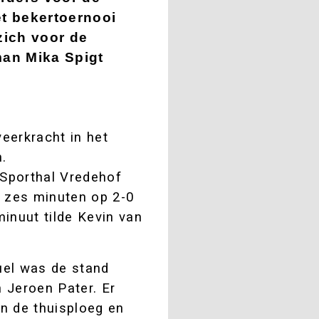
et bekertoernooi
zich voor de
man Mika Spigt
eerkracht in het
.
Sporthal Vredehof
n zes minuten op 2-0
minuut tilde Kevin van
uel was de stand
n Jeroen Pater. Er
n de thuisploeg en