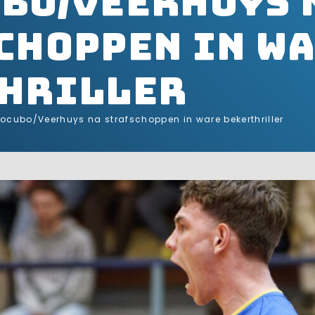
bo/Veerhuys 
choppen in w
hriller
ocubo/Veerhuys na strafschoppen in ware bekerthriller