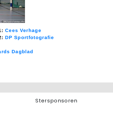
1:
Cees Verhage
2:
DP Sportfotografie
rds Dagblad
Stersponsoren