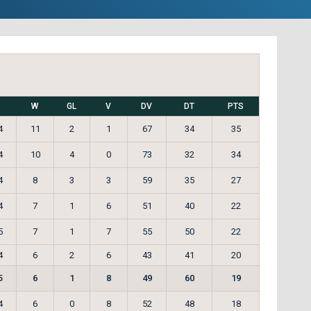
W
GL
V
DV
DT
PTS
4
11
2
1
67
34
35
4
10
4
0
73
32
34
4
8
3
3
59
35
27
4
7
1
6
51
40
22
5
7
1
7
55
50
22
4
6
2
6
43
41
20
5
6
1
8
49
60
19
4
6
0
8
52
48
18