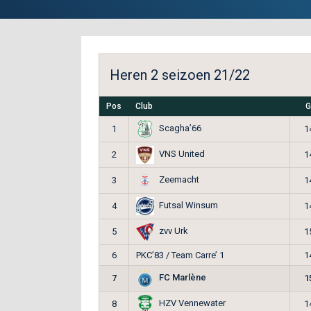
Heren 2 seizoen 21/22
Pos
Club
G
Scagha’66
1
1
VNS United
2
1
Zeemacht
3
1
Futsal Winsum
4
1
zvv Urk
5
1
6
PKC’83 / Team Carre’ 1
1
FC Marlène
7
1
HZV Vennewater
8
1