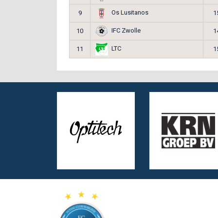
Os Lusitanos
9
1
IFC Zwolle
10
1
LTC
11
1