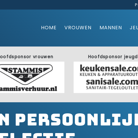
P
HOME
VROUWEN
MANNEN
JE
oofdsponsor vrouwen
Hoofdsponsor jeugd
n Persoonlij