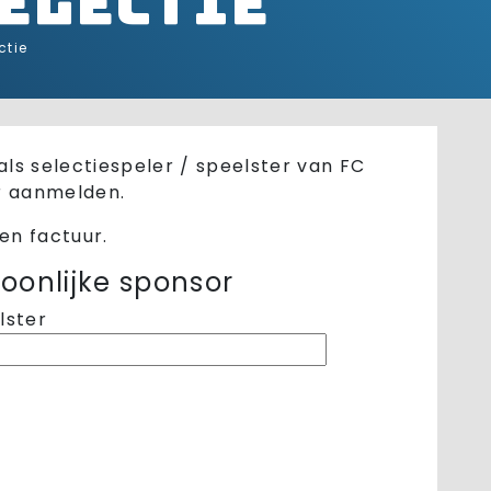
electie
ctie
als selectiespeler / speelster van FC
r aanmelden.
en factuur.
oonlijke sponsor
lster