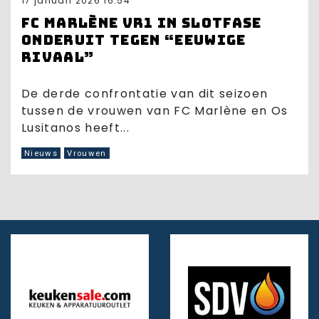
17 januari 2026 16:54
FC Marlène VR1 in slotfase
onderuit tegen “eeuwige
rivaal”
De derde confrontatie van dit seizoen
tussen de vrouwen van FC Marlène en Os
Lusitanos heeft...
Nieuws
Vrouwen