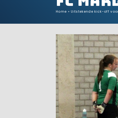
FC Mar
Home
»
Uitstekende kick-off vo