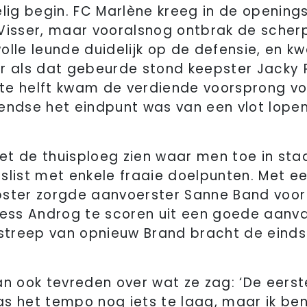
g begin. FC Marlène kreeg in de openings
Visser, maar vooralsnog ontbrak de scher
olle leunde duidelijk op de defensie, en k
ar als dat gebeurde stond keepster Jacky 
te helft kwam de verdiende voorsprong vo
endse het eindpunt was van een vlot lope
iet de thuisploeg zien waar men toe in sta
slist met enkele fraaie doelpunten. Met e
ster zorgde aanvoerster Sanne Band voor 
Kess Androg te scoren uit een goede aanva
Een streep van opnieuw Brand bracht de eind
an ook tevreden over wat ze zag: ‘De eerst
s het tempo nog iets te laag, maar ik be