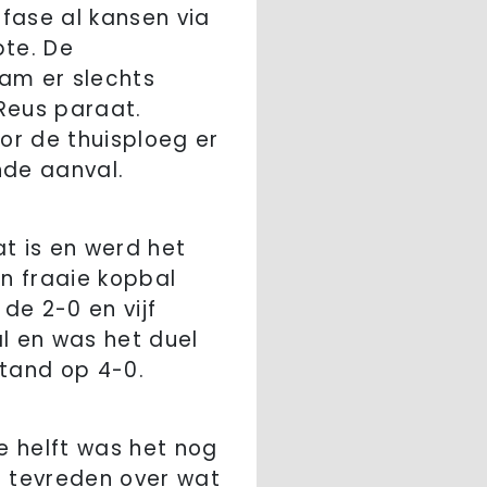
fase al kansen via
pte. De
wam er slechts
Reus paraat.
or de thuisploeg er
nde aanval.
at is en werd het
en fraaie kopbal
de 2-0 en vijf
l en was het duel
stand op 4-0.
e helft was het nog
n tevreden over wat