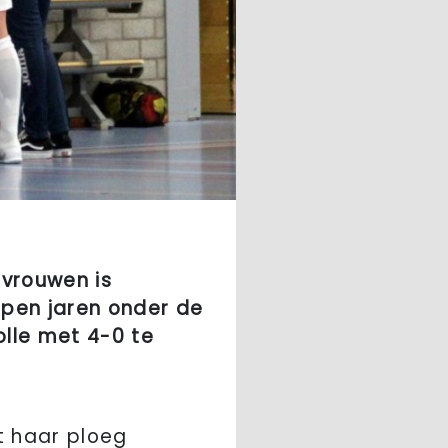
 vrouwen is
open jaren onder de
olle met 4-0 te
t haar ploeg