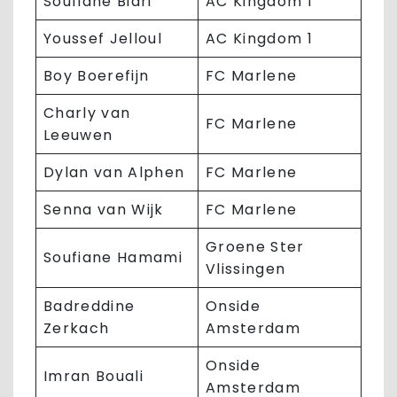
Soufiane Biari
AC Kingdom 1
Youssef Jelloul
AC Kingdom 1
Boy Boerefijn
FC Marlene
Charly van
FC Marlene
Leeuwen
Dylan van Alphen
FC Marlene
Senna van Wijk
FC Marlene
Groene Ster
Soufiane Hamami
Vlissingen
Badreddine
Onside
Zerkach
Amsterdam
Onside
Imran Bouali
Amsterdam