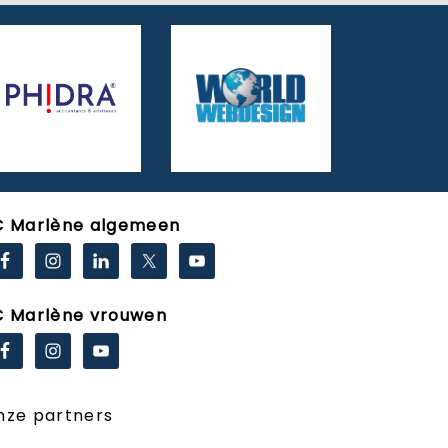
C Marlène algemeen
C Marlène vrouwen
nze partners