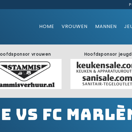
P
HOME
VROUWEN
MANNEN
JE
oofdsponsor vrouwen
Hoofdsponsor jeugd
je vs FC Marlè