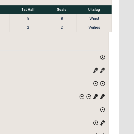
1st Half
Goals
Uitslag
8
8
Winst
2
2
Verlies