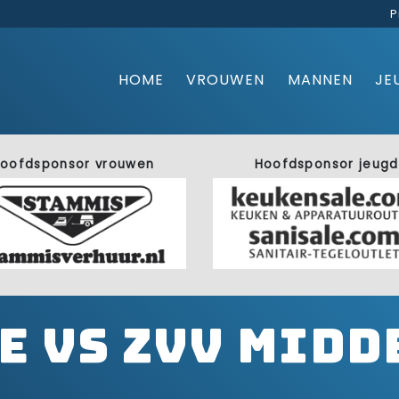
P
HOME
VROUWEN
MANNEN
JE
oofdsponsor vrouwen
Hoofdsponsor jeugd
e vs Zvv Mid