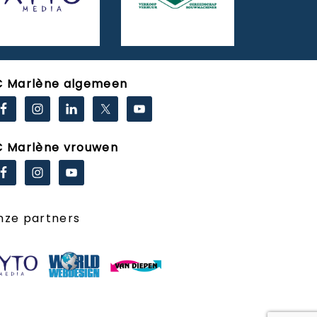
C Marlène algemeen
C Marlène vrouwen
nze partners