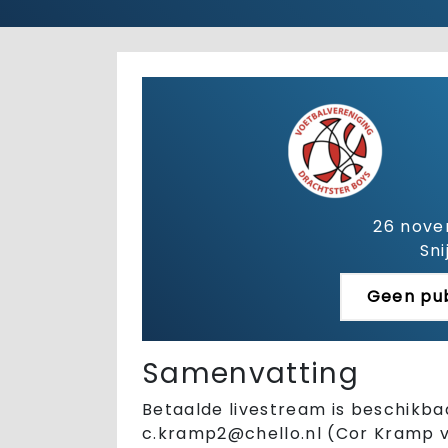
26 nove
Sni
Geen pub
Samenvatting
Betaalde livestream is beschikba
c.kramp2@chello.nl
(Cor Kramp va