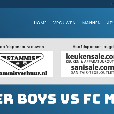
P
HOME
VROUWEN
MANNEN
JE
oofdsponsor vrouwen
Hoofdsponsor jeugd
r Boys vs FC 