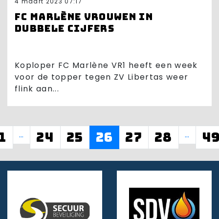
4 maart 2023 07:17
FC Marlène vrouwen in
dubbele cijfers
Koploper FC Marlène VR1 heeft een week
voor de topper tegen ZV Libertas weer
flink aan...
1
…
24
25
26
27
28
…
4